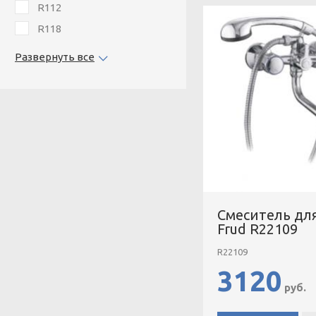
R112
R118
R120
Развернуть все
R121
R122
R123
R131
R150
R151
R152
Смеситель дл
R153
Frud R22109
R157
R22109
R158
3120
R301
руб.
R332