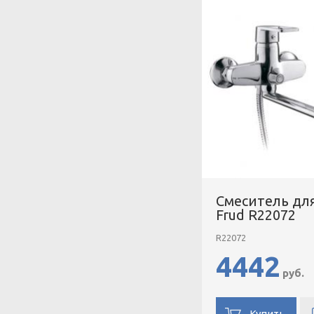
Смеситель дл
Frud R22072
R22072
4442
руб.
Купить