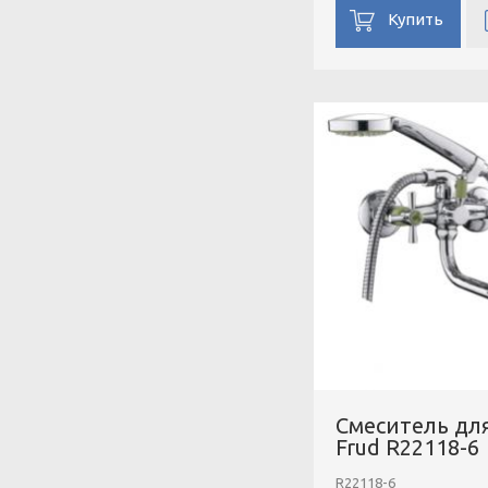
R601
Купить
Смеситель дл
Frud R22118-6
R22118-6