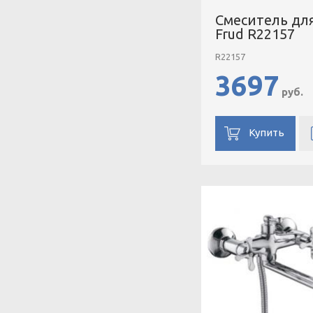
Смеситель дл
Frud R22157
R22157
3697
руб.
Купить