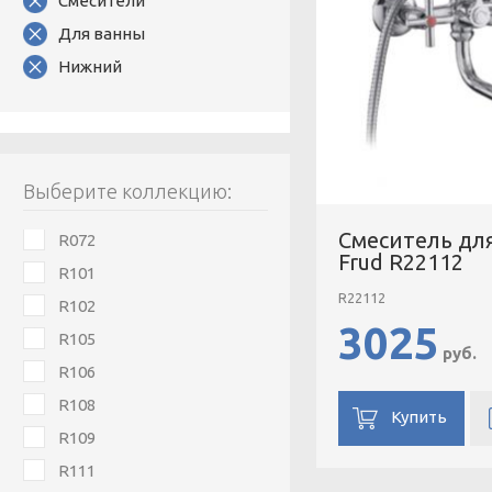
Смесители
Для ванны
Нижний
Выберите коллекцию:
Смеситель дл
R072
Frud R22112
R101
R22112
R102
3025
R105
руб.
R106
R108
Купить
R109
R111