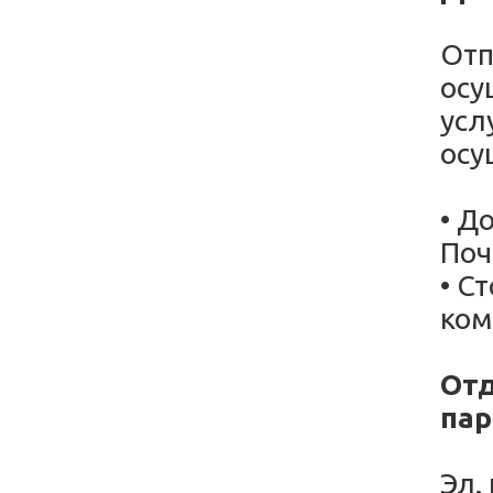
Отп
осу
усл
осу
• Д
Поч
• С
ком
Отд
пар
Эл.