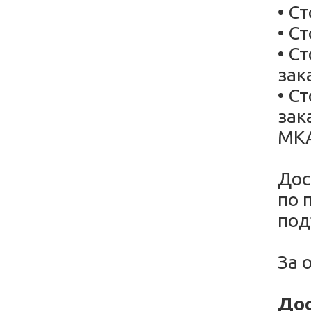
• С
• С
• С
зак
• С
зак
МК
Дос
по 
под
За 
Дос