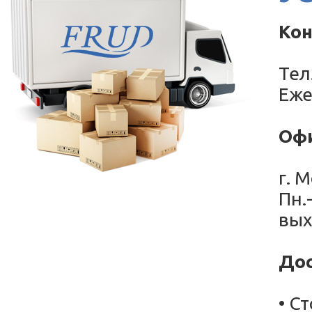
Кон
Тел
Еже
Офи
г. 
Пн.
вых
Дос
• С