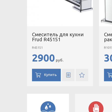
Смеситель для кухни
См
Frud R45151
ра
R45151
R101
2900
3
руб.
Купить