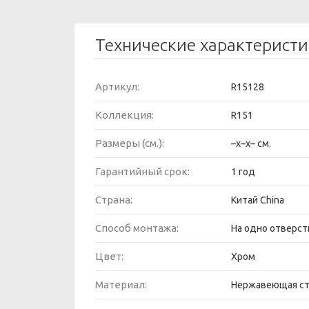
Технические характерист
Артикул:
R15128
Коллекция:
R151
Размеры (см.):
–x–x– см.
Гарантийный срок:
1 год
Страна:
Китай China
Способ монтажа:
На одно отверст
Цвет:
Хром
Материал:
Нержавеющая с