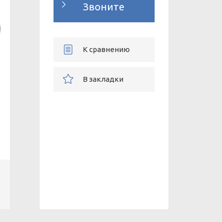
Звоните
К сравнению
В закладки