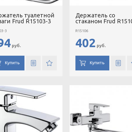
ржатель туалетной
Держатель со
аги Frud R15103-3
стаканом Frud R151
03-3
R15106
94
402
руб.
руб.
Купить
Купить