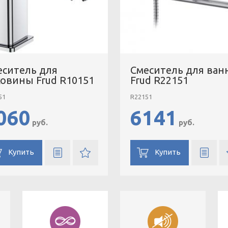
еситель для
Смеситель для ван
ковины Frud R10151
Frud R22151
51
R22151
060
6141
руб.
руб.
Купить
Купить