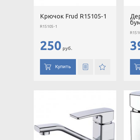
Крючок Frud R15105-1
Де
бум
R15105-1
R151
250
3
руб.
Купить