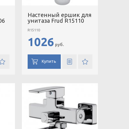
Настенный ершик для
06
унитаза Frud R15110
R15110
1026
руб.
Купить