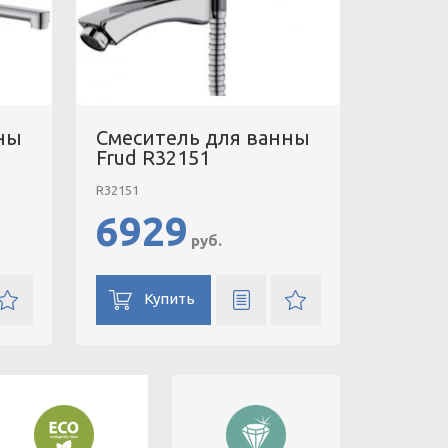
ны
Смеситель для ванны
Frud R32151
R32151
6929
руб.
Купить